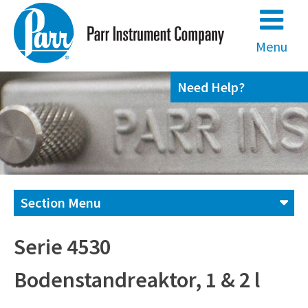
Skip
to
content
Menu
Need Help?
Section Menu
Contact us
Serie 4530
Bodenstandreaktor, 1 & 2 l
(800) 872-7720
(309) 762-7716