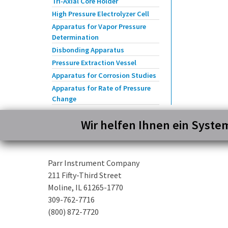
Tri-Axial Core Holder
High Pressure Electrolyzer Cell
Apparatus for Vapor Pressure
Determination
Disbonding Apparatus
Pressure Extraction Vessel
Apparatus for Corrosion Studies
Apparatus for Rate of Pressure
Change
Wir helfen Ihnen ein Syste
Parr Instrument Company
211 Fifty-Third Street
Moline, IL 61265-1770
309-762-7716
(800) 872-7720