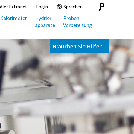
Search
dler Extranet
Login
Sprachen
for:
Kalorimeter
Hydrier-
Proben-
apparate
Vorbereitung
Brauchen Sie Hilfe?
Kontaktieren Sie uns,
+49 69 95107951