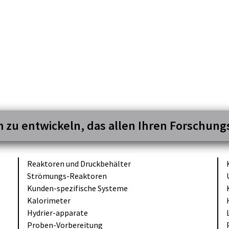
m zu entwickeln, das allen Ihren Forschun
Reaktoren und
Druckbehälter
Strömungs-
Reaktoren
Kunden-
spezifische
Systeme
Kalorimeter
Hydrier-
apparate
Proben-
Vorbereitung