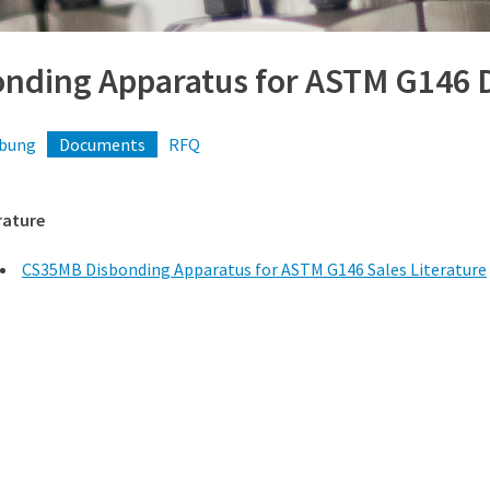
onding Apparatus for ASTM G146
ibung
Documents
RFQ
rature
CS35MB Disbonding Apparatus for ASTM G146 Sales Literature