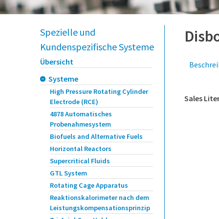
Spezielle und
Disb
Kundenspezifische Systeme
Übersicht
Beschre
Systeme
High Pressure Rotating Cylinder
Sales Lite
Electrode (RCE)
4878 Automatisches
Probenahmesystem
Biofuels and
Alternative Fuels
Horizontal Reactors
Supercritical Fluids
GTL System
Rotating Cage Apparatus
Reaktionskalorimeter nach dem
Leistungskompensationsprinzip