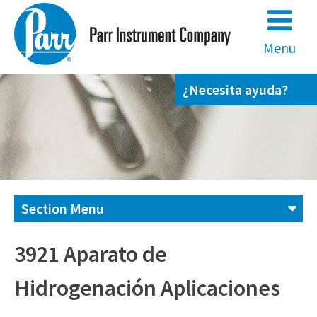
Skip
to
content
Menu
¿Necesita ayuda?
Section Menu
Contáctenos
3921 Aparato de
Hidrogenación Aplicaciones
(800) 872-7720