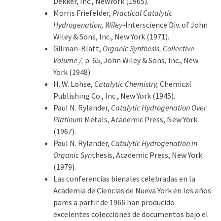
Dekker, Inc., NewYork (1965).
Morris Friefelder,
Practical Catalytic
Hydrogenation, Wiley
-Interscience Div. of John
Wiley & Sons, Inc., New York (1971).
Gilman-Blatt,
Organic Synthesis, Collective
Volume /,
p. 65, John Wiley & Sons, Inc., New
York (1948).
H. W. Lohse,
Catalytic Chemistry,
Chemical
Publishing Co., Inc., New York (1945).
Paul N. Rylander,
Catalytic Hydrogenation Over
Platinum
Metals, Academic Press, New York
(1967).
Paul N. Rylander,
Catalytic Hydrogenation in
Organic Syn
thesis, Academic Press, New York
(1979).
Las conferencias bienales celebradas en la
Academia de Ciencias de Nueva York en los años
pares a partir de 1966 han producido
excelentes colecciones de documentos bajo el