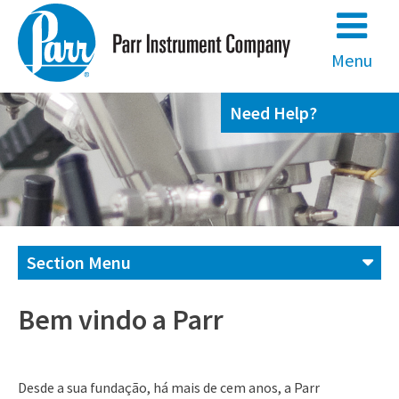
Skip
to
content
Menu
Need Help?
Section Menu
Contact us
Bem vindo a Parr
(800) 872-7720
Desde a sua fundação, há mais de cem anos, a Parr