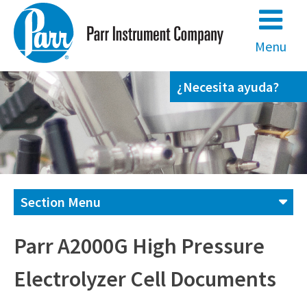
Skip
to
content
Menu
¿Necesita ayuda?
Section Menu
Contáctenos
Parr A2000G High Pressure
Electrolyzer Cell Documents
(800) 872-7720