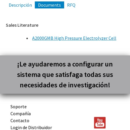
(309) 762-7716
Descripción
Documents
RFQ
Sales Literature
A2000GMB High Pressure Electrolyzer Cell
¡Le ayudaremos a configurar un
sistema que satisfaga todas sus
necesidades de investigación!
Soporte
Compañía
Contacto
Login de Distribuidor