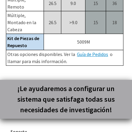
26.5
9.0
15
36
Remoto
Múltiple,
Montado en la
26.5
>9.0
15
18
Cabeza
Kit de Piezas de
5009M
Repuesto
Otras opciones disponibles. Ver la
Guía de Pedidos
o
llamar para más información.
¡Le ayudaremos a configurar un
sistema que satisfaga todas sus
necesidades de investigación!
Soporte