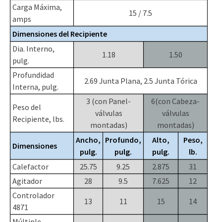
Carga Máxima,
15 / 7.5
amps
Dimensiones del Recipiente
Dia. Interno,
1.18
1.50
pulg.
Profundidad
2.69 Junta Plana, 2.5 Junta Tórica
Interna, pulg.
3 (con Panel-
6(con Cabeza-
Peso del
válvulas
válvulas
Recipiente, lbs.
montadas)
montadas)
Ancho,
Profundo,
Alto,
Peso,
Dimensiones
pulg.
pulg.
pulg.
lb.
Calefactor
25.75
9.25
2.875
31
Agitador
28
9.5
7.625
12
Controlador
13
11
15
14
4871
Múltiple,