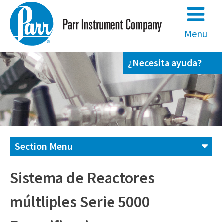
Skip
to
content
Menu
¿Necesita ayuda?
Section Menu
Contáctenos
Sistema de Reactores
múltliples Serie 5000
(800) 872-7720