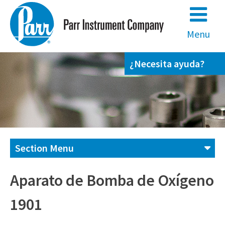
Skip
to
content
Menu
¿Necesita ayuda?
Section Menu
Contáctenos
Aparato de Bomba de Oxígeno
1901
(800) 872-7720