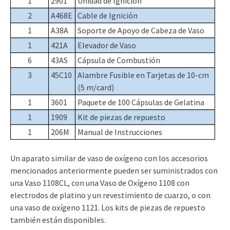
1
2901
Unidad de Ignición
2
A468E
Cable de Ignición
1
A38A
Soporte de Apoyo de Cabeza de Vaso
1
421A
Elevador de Vaso
6
43AS
Cápsula de Combustión
3
45C10
Alambre Fusible en Tarjetas de 10-cm
(5 m/card)
1
3601
Paquete de 100 Cápsulas de Gelatina
1
1909
Kit de piezas de repuesto
1
206M
Manual de Instrucciones
Un aparato similar de vaso de oxígeno con los accesorios
mencionados anteriormente pueden ser suministrados con
una Vaso 1108CL, con una Vaso de Oxígeno 1108 con
electrodos de platino y un revestimiento de cuarzo, o con
una vaso de oxígeno 1121. Los kits de piezas de repuesto
también están disponibles.