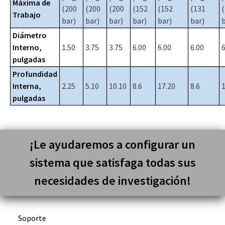
Máxima de
(200
(200
(200
(152
(152
(131
Trabajo
bar)
bar)
bar)
bar)
bar)
bar)
b
Diámetro
Interno,
1.50
3.75
3.75
6.00
6.00
6.00
6
pulgadas
Profundidad
Interna,
2.25
5.10
10.10
8.6
17.20
8.6
1
pulgadas
¡Le ayudaremos a configurar un
sistema que satisfaga todas sus
necesidades de investigación!
Soporte