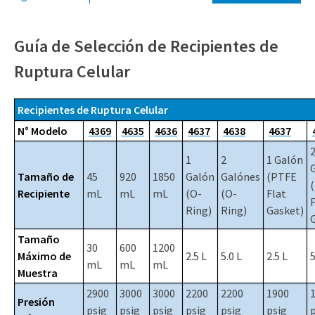
(309) 762-7716
Guía de Selección de Recipientes de
Ruptura Celular
Recipientes de Ruptura Celular
N° Modelo
4369
4635
4636
4637
4638
4637
1
2
1 Galón
Tamaño de
45
920
1850
Galón
Galónes
(PTFE
Recipiente
mL
mL
mL
(O-
(O-
Flat
F
Ring)
Ring)
Gasket)
Tamaño
30
600
1200
Máximo de
2.5 L
5.0 L
2.5 L
5
mL
mL
mL
Muestra
2900
3000
3000
2200
2200
1900
Presión
psig
psig
psig
psig
psig
psig