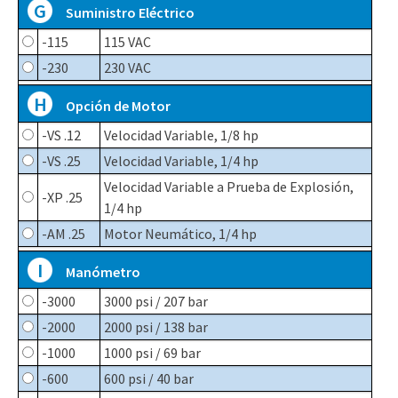
G
Suministro Eléctrico
-115
115 VAC
-230
230 VAC
H
Opción de Motor
-VS .12
Velocidad Variable, 1/8 hp
-VS .25
Velocidad Variable, 1/4 hp
Velocidad Variable a Prueba de Explosión,
-XP .25
1/4 hp
-AM .25
Motor Neumático, 1/4 hp
I
Manómetro
-3000
3000 psi / 207 bar
-2000
2000 psi / 138 bar
-1000
1000 psi / 69 bar
-600
600 psi / 40 bar