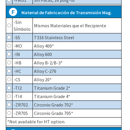
-FMD1
Sin Patas, 16 pulg-lb
F
Material de Fabricación de Transmisión Mag.
-Sin
Mismos Materiales que el Recipiente
Símbolo
-SS
T316 Stainless Steel
-MO
Alloy 400*
-IN
Alloy 600
-HB
Alloy B-2/B-3*
-HC
Alloy C-276
-CS
Alloy 20*
-TI2
Titanium Grade 2*
-TI4
Titanium Grade 4*
-ZR702
Circonio Grado 702*
-ZR705
Circonio Grado 705*
*Not available for HT option.