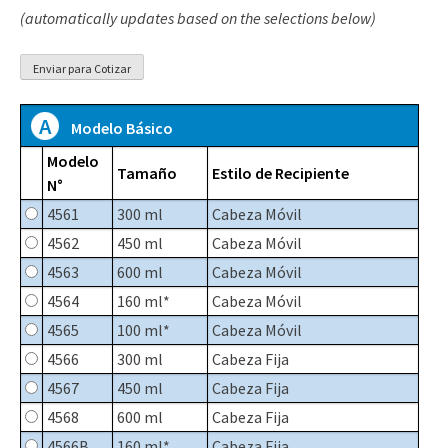
(automatically updates based on the selections below)
A
Modelo Básico
Modelo
Tamaño
Estilo de Recipiente
N°
4561
300 ml
Cabeza Móvil
4562
450 ml
Cabeza Móvil
4563
600 ml
Cabeza Móvil
4564
160 ml*
Cabeza Móvil
4565
100 ml*
Cabeza Móvil
4566
300 ml
Cabeza Fija
4567
450 ml
Cabeza Fija
4568
600 ml
Cabeza Fija
4566B
160 ml*
Cabeza Fija