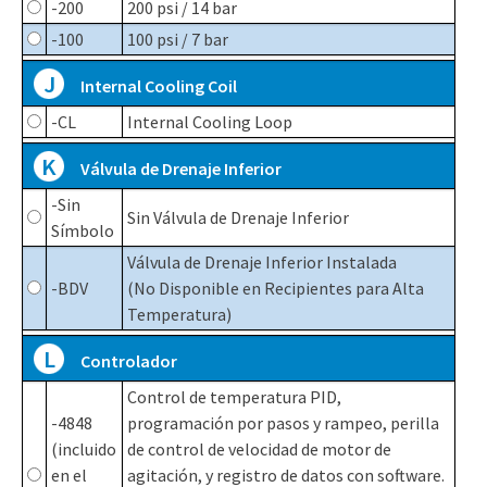
-200
200 psi / 14 bar
-100
100 psi / 7 bar
J
Internal Cooling Coil
-CL
Internal Cooling Loop
K
Válvula de Drenaje Inferior
-Sin
Sin Válvula de Drenaje Inferior
Símbolo
Válvula de Drenaje Inferior Instalada
-BDV
(No Disponible en Recipientes para Alta
Temperatura)
L
Controlador
Control de temperatura PID,
-4848
programación por pasos y rampeo, perilla
(incluido
de control de velocidad de motor de
en el
agitación, y registro de datos con software.