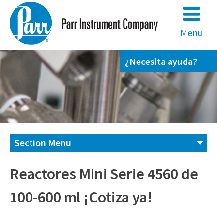
Skip
to
content
Menu
¿Necesita ayuda?
Section Menu
Contáctenos
Reactores Mini Serie 4560 de
100-600 ml ¡Cotiza ya!
(800) 872-7720