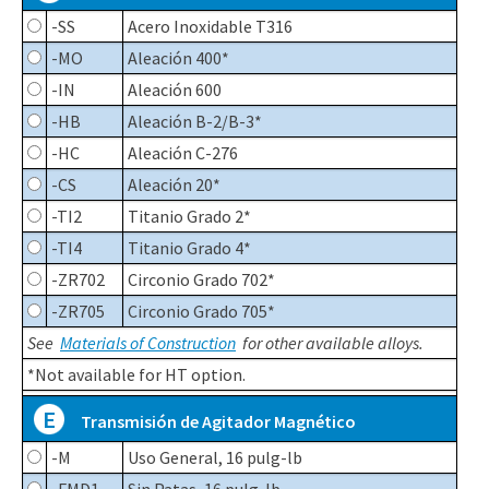
-SS
Acero Inoxidable T316
-MO
Aleación 400*
-IN
Aleación 600
-HB
Aleación B-2/B-3*
-HC
Aleación C-276
-CS
Aleación 20*
-TI2
Titanio Grado 2*
-TI4
Titanio Grado 4*
-ZR702
Circonio Grado 702*
-ZR705
Circonio Grado 705*
See
Materials of Construction
for other available alloys.
*Not available for HT option.
E
Transmisión de Agitador Magnético
-M
Uso General, 16 pulg-lb