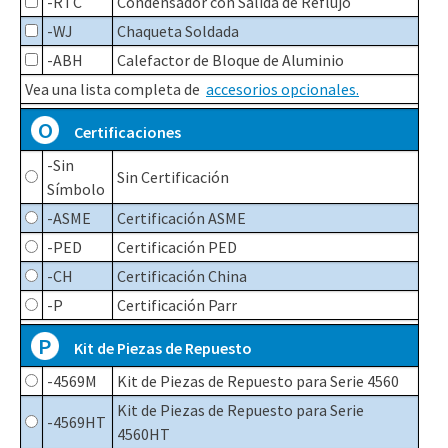
-RTC
Condensador con Salida de Reflujo
-WJ
Chaqueta Soldada
-ABH
Calefactor de Bloque de Aluminio
Vea una lista completa de
accesorios opcionales.
O
Certificaciones
-Sin
Sin Certificación
Símbolo
-ASME
Certificación ASME
-PED
Certificación PED
-CH
Certificación China
-P
Certificación Parr
P
Kit de Piezas de Repuesto
-4569M
Kit de Piezas de Repuesto para Serie 4560
Kit de Piezas de Repuesto para Serie
-4569HT
4560HT