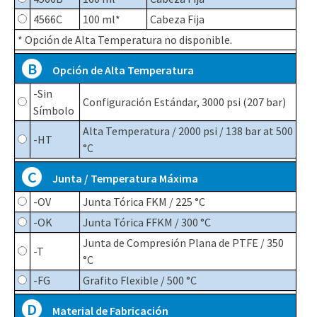
4566C
100 ml*
Cabeza Fija
*
Opción de Alta Temperatura no disponible.
B
Opción de Alta Temperatura
-Sin
Configuración Estándar, 3000 psi (207 bar)
Símbolo
Alta Temperatura / 2000 psi / 138 bar at 500
-HT
°C
C
Junta / Temperatura Máxima
-OV
Junta Tórica FKM / 225 °C
-OK
Junta Tórica FFKM / 300 °C
Junta de Compresión Plana de PTFE / 350
-T
°C
-FG
Grafito Flexible / 500 °C
D
Material de Fabricación