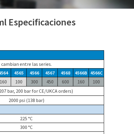
(800) 872-7720
(309) 762-7716
ml Especificaciones
 cambian entre las series.
4564
4565
4566
4567
4568
4566B
4566C
160
100
300
450
600
160
100
(207 bar, 200 bar for CE/UKCA orders)
2000 psi (138 bar)
225 °C
300 °C