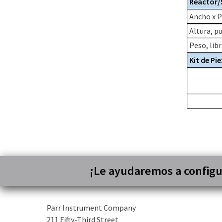
Reactor/
Ancho x P
Altura, p
Peso, lib
Kit de Pi
¡Le ayudaremos a configur
Parr Instrument Company
211 Fifty-Third Street