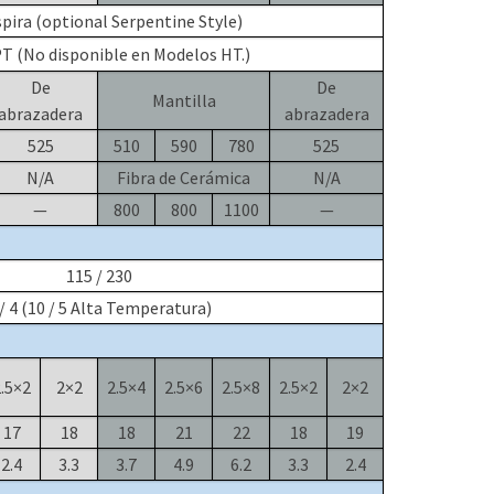
pira (optional Serpentine Style)
T (No disponible en Modelos HT.)
De
De
Mantilla
abrazadera
abrazadera
525
510
590
780
525
N/A
Fibra de Cerámica
N/A
—
800
800
1100
—
115 / 230
/ 4 (10 / 5 Alta Temperatura)
.5×2
2×2
2.5×4
2.5×6
2.5×8
2.5×2
2×2
17
18
18
21
22
18
19
2.4
3.3
3.7
4.9
6.2
3.3
2.4