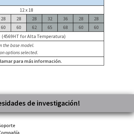
12 x 18
28
28
28
32
36
28
28
60
60
62
65
68
60
60
 (4569HT for Alta Temperatura)
m the base model.
on options selected.
llamar para más información.
esidades de investigación!
Soporte
Compañía