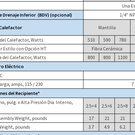
Una Es
e Drenaje Inferior (BDV) (opcional)
1/4″ NP
 Calefactor
Mantilla
del Calefactor, Watts
510
590
780
r Estilo con Opción HT
Fibra Cerámica
del Calefactor, Watts
800
800
1100
o Eléctrico
AC
rga, amps, 115 / 230
7 
es del Recipiente*
no, pulg. x Alta Presión Dia. Interno,
2.5×4
2.5×6
2.5×8
2
ssembly Weight, pounds
17
21
21
Weight, pounds
3.7
4.9
6.2