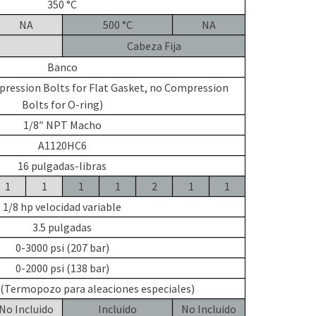
350 °C
NA
500 °C
NA
Cabeza Fija
Banco
pression Bolts for Flat Gasket, no Compression
Bolts for O-ring)
1/8″ NPT Macho
A1120HC6
16 pulgadas-libras
1
1
1
1
2
1
1
1/8 hp velocidad variable
3.5 pulgadas
0-3000 psi (207 bar)
0-2000 psi (138 bar)
 (Termopozo para aleaciones especiales)
No Incluido
Incluido
No Incluido