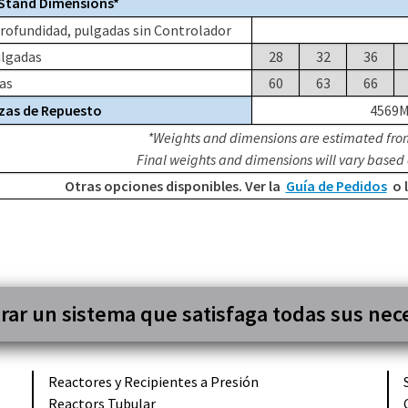
Stand Dimensions*
rofundidad, pulgadas sin Controlador
ulgadas
28
32
36
ras
60
63
66
ezas de Repuesto
4569M
*Weights and dimensions are estimated fro
Final weights and dimensions will vary based 
Otras opciones disponibles. Ver la
Guía de Pedidos
o 
ar un sistema que satisfaga todas sus nec
Reactores y
Recipientes
a Presión
Reactors
Tubular