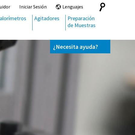
Search
uidor
Iniciar Sesión
Lenguajes
for:
alorímetros
Agitadores
Preparación
de Muestras
¿Necesita ayuda?
Contáctenos