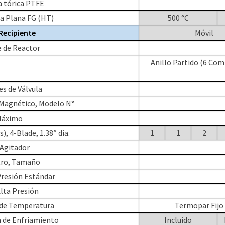
 tórica PTFE
a Plana FG (HT)
500 °C
 Recipiente
Móvil
 de Reactor
Anillo Partido (6 Com
s de Válvula
 Magnético, Modelo N°
Máximo
), 4-Blade, 1.38″ dia.
1
1
2
 Agitador
ro, Tamaño
resión Estándar
lta Presión
 de Temperatura
Termopar Fijo
 de Enfriamiento
Incluido