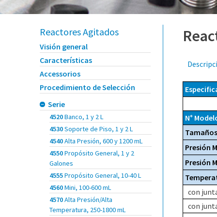
Reactores Agitados
React
Visión general
Características
Descripc
Accessorios
Procedimiento de Selección
Especific
Serie
4520
Banco, 1 y 2 L
N° Model
4530
Soporte de Piso, 1 y 2 L
Tamaño
4540
Alta Presión, 600 y 1200 mL
Presión 
4550
Propósito General, 1 y 2
Presión 
Galones
4555
Propósito General, 10-40 L
Tempera
4560
Mini, 100-600 mL
con junt
4570
Alta Presión/Alta
con junt
Temperatura, 250-1800 mL