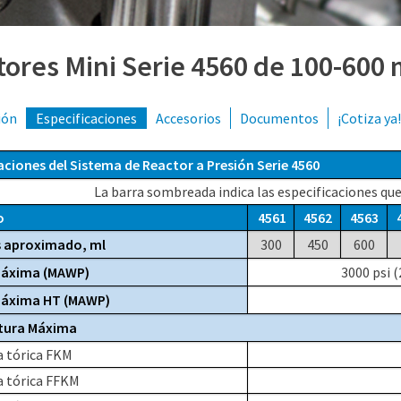
ores Mini Serie 4560 de 100-600 
ión
Especificaciones
Accesorios
Documentos
¡Cotiza ya!
aciones del Sistema de Reactor a Presión Serie 4560
La barra sombreada indica las especificaciones que
o
4561
4562
4563
s
aproximado
, ml
300
450
600
Máxima (MAWP)
3000 psi 
Máxima HT (MAWP)
tura Máxima
a tórica FKM
a tórica FFKM