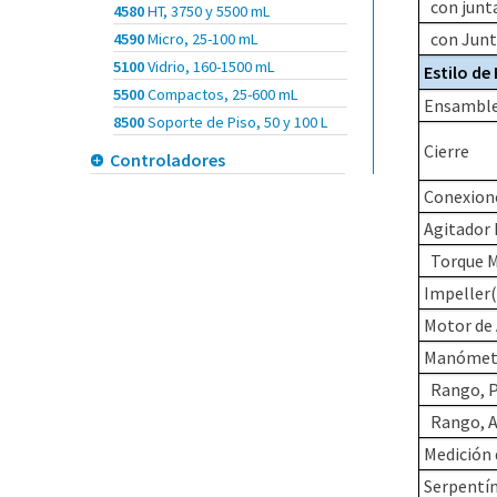
con junta
4580
HT, 3750 y 5500 mL
con Junt
4590
Micro, 25-100 mL
5100
Vidrio, 160-1500 mL
Estilo de
5500
Compactos, 25-600 mL
Ensamble
8500
Soporte de Piso, 50 y 100 L
Cierre
Controladores
Conexione
Agitador
Torque 
Impeller(s
Motor de
Manómet
Rango, P
Rango, A
Medición
Serpentín