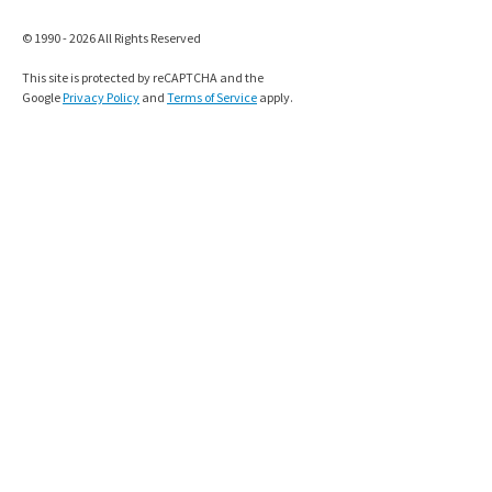
© 1990 - 2026 All Rights Reserved
This site is protected by reCAPTCHA and the
Google
Privacy Policy
and
Terms of Service
apply.