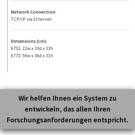
Network Connection:
TCP/IP via Ethernet
Dimensions (cm):
6755: 22w x 33d x 33h
6772: 56w x 36d x 31h
Wir helfen Ihnen ein System zu
entwickeln, das allen Ihren
Forschungsanforderungen entspricht.