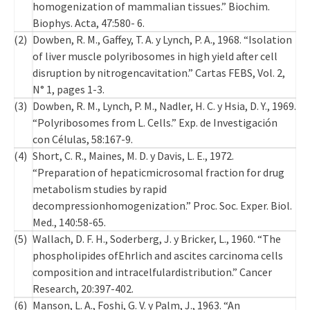
homogenization of mammalian tissues.” Biochim.
Biophys. Acta, 47:580- 6.
(2)
Dowben, R. M., Gaffey, T. A. y Lynch, P. A., 1968. “Isolation
of liver muscle polyribosomes in high yield after cell
disruption by nitrogencavitation.” Cartas FEBS, Vol. 2,
N° 1, pages 1-3.
(3)
Dowben, R. M., Lynch, P. M., Nadler, H. C. y Hsia, D. Y., 1969.
“Polyribosomes from L. Cells.” Exp. de Investigación
con Células, 58:167-9.
(4)
Short, C. R., Maines, M. D. y Davis, L. E., 1972.
“Preparation of hepaticmicrosomal fraction for drug
metabolism studies by rapid
decompressionhomogenization.” Proc. Soc. Exper. Biol.
Med., 140:58-65.
(5)
Wallach, D. F. H., Soderberg, J. y Bricker, L., 1960. “The
phospholipides ofEhrlich and ascites carcinoma cells
composition and intracelfulardistribution.” Cancer
Research, 20:397-402.
(6)
Manson, L. A., Foshi, G. V. y Palm, J., 1963. “An