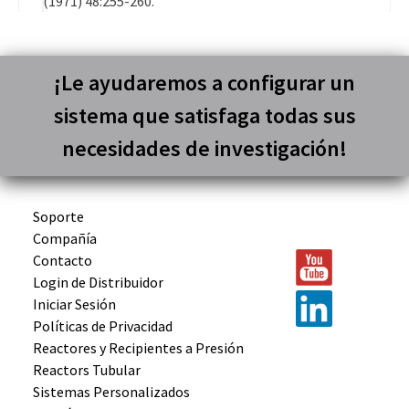
(1971) 48:255-260.
¡Le ayudaremos a configurar un
sistema que satisfaga todas sus
necesidades de investigación!
Soporte
Compañía
Contacto
Login de Distribuidor
Iniciar Sesión
Políticas de Privacidad
Reactores y
Recipientes
a Presión
Reactors
Tubular
Sistemas
Personalizados