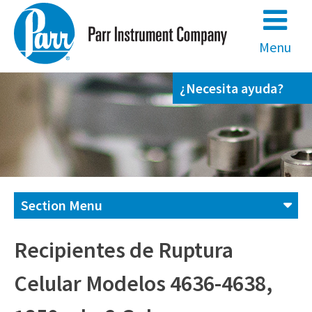
Skip
to
content
Menu
¿Necesita ayuda?
Section Menu
Contáctenos
Recipientes de Ruptura
Celular Modelos 4636-4638,
(800) 872-7720