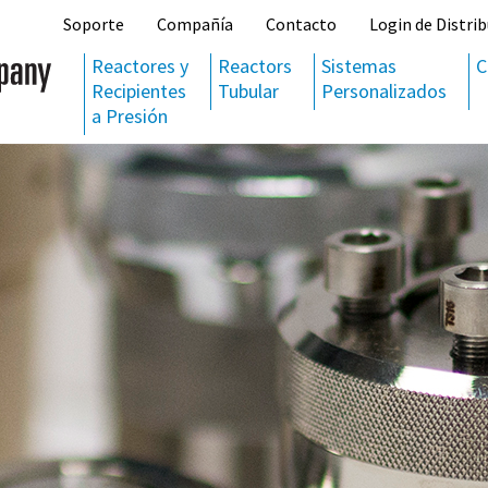
Soporte
Compañía
Contacto
Login de Distrib
Reactores y
Reactors
Sistemas
C
Recipientes
Tubular
Personalizados
a Presión