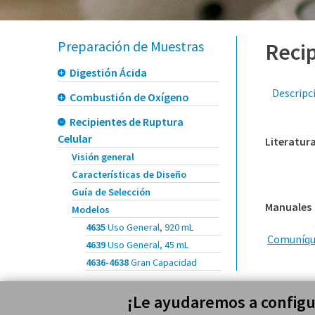
Preparación de Muestras
Reci
Digestión Ácida
Descripc
Combustión de Oxígeno
Recipientes de Ruptura
Celular
Literatur
Visión general
Características de Diseño
Guía de Selección
Manuales
Modelos
4635
Uso General, 920 mL
Comuníque
4639
Uso General, 45 mL
4636-4638
Gran Capacidad
¡Le ayudaremos a configur