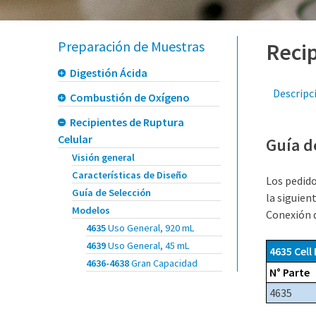
Preparación de Muestras
Recip
Digestión Ácida
Descripc
Combustión de Oxígeno
Recipientes de Ruptura
Celular
Guía d
Visión general
Características de Diseño
Los pedido
Guía de Selección
la siguien
Modelos
Conexión d
4635
Uso General, 920 mL
4639
Uso General, 45 mL
4635 Cell
4636-4638
Gran Capacidad
N° Parte
4635