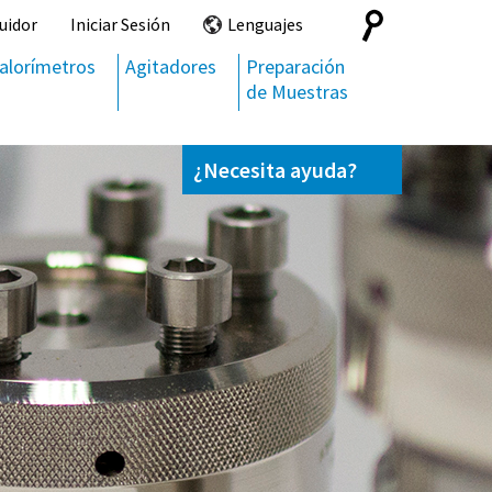
Search
uidor
Iniciar Sesión
Lenguajes
for:
alorímetros
Agitadores
Preparación
de Muestras
¿Necesita ayuda?
Contáctenos