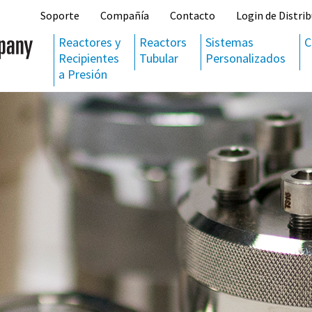
Soporte
Compañía
Contacto
Login de Distrib
Reactores y
Reactors
Sistemas
C
Recipientes
Tubular
Personalizados
a Presión