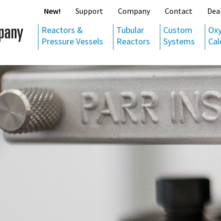
New!
Support
Company
Contact
Dea
Reactors &
Tubular
Custom
Ox
Pressure Vessels
Reactors
Systems
Cal