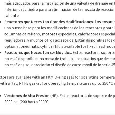
más adecuados para la instalación de una válvula de drenaje en 
inferior del cilindro para la eliminación de la mezcla de reacci
caliente.
Reactores que Necesitan Grandes Modificaciones.
Los ensambl
una buena base para las modificaciones de los reactores y para
columnas de relleno, motores especiales, calefactores especial
reguladores, y muchos otros accesorios. Están disponibles los d
optional pneumatic cylinder lift is available for fixed head mode
Reactores que Necesitan ser Movidos
. Estos reactores soport
no está disponible una mesa de trabajo. Los usuarios que dese
no está en uso, apreciarán el diseño de carro móvil de la serie 45
tors are available with an FKM O-ring seal for operating tempera
 with a flat, PTFE gasket for operating temperatures up to 350 °
Versiones de Alta Presión (HP).
Estos reactores de soporte de p
3000 psi (200 bar) a 300°C.