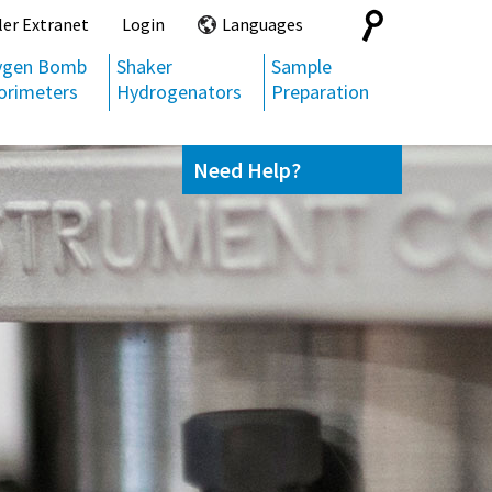
Search
ler Extranet
Login
Languages
for:
ygen Bomb
Shaker
Sample
orimeters
Hydrogenators
Preparation
Need Help?
Contact us
(800) 872-7720