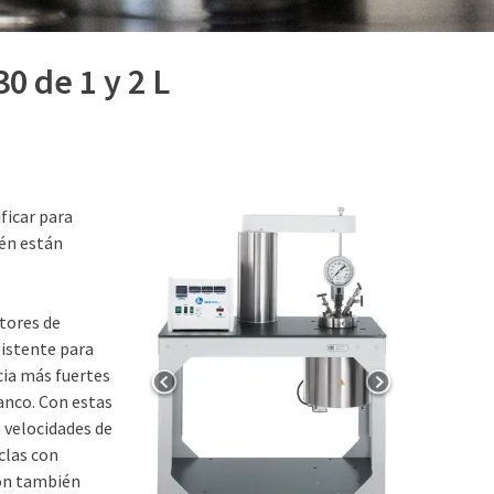
(309) 762-7716
0 de 1 y 2 L
ficar para
ién están
tores de
sistente para
cia más fuertes
anco. Con estas
 velocidades de
clas con
son también